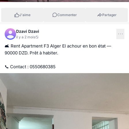
J'aime
Commenter
Partager
Dzavi Dzavi
il y a 2 mois
🛋️ Rent Apartment F3 Alger El achour en bon état — 
90000 DZD. Prêt à habiter.

📞 Contact : 0550680385