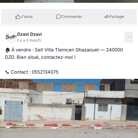
J'aime
Commenter
Partager
Dzavi Dzavi
il y a 2 mois
🏠 À vendre : Sell Villa Tlemcen Ghazaouet — 240000 
DZD. Bien situé, contactez-moi !

📞 Contact : 0552134075