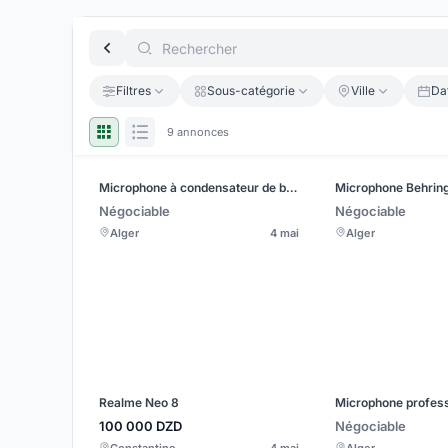
Filtres
Sous-catégorie
Ville
Da
9 annonces
Microphone à condensateur de bureau ITC T-621A
Négociable
Négociable
Alger
4 mai
Alger
Realme Neo 8
100 000
DZD
Négociable