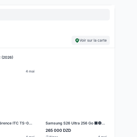
Voir sur la carte
 (2026)
4 mai
Station de conférence ITC TS-0605M
Samsung S26 Ultra 256 Go ⬛️🔵🟣2 SIM
265 000
DZD