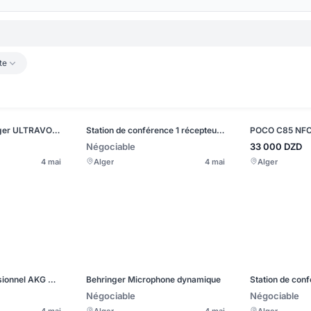
te
Microphone Behringer ULTRAVOICE XM8500
Station de conférence 1 récepteur + 8 microphones de conférence numériques sans fil ITC TS-358
POCO C85 NFC
Négociable
33 000
DZD
4 mai
Alger
4 mai
Alger
Microphone professionnel AKG P5s
Behringer Microphone dynamique
Négociable
Négociable