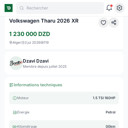
Rechercher
1 / 10
Volkswagen Tharu 2026 XR
1 230 000
DZD
Alger
3 jui 2026
119
Dzavi Dzavi
Membre depuis juillet 2025
Informations techniques
Moteur
1.5 TSI 160HP
Énergie
Petrol
Kilométrage
00km