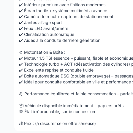
✔️ Intérieur premium avec finitions modernes
✔️ Écran tactile + système multimédia avancé
✔️ Caméra de recul + capteurs de stationnement
✔️ Jantes alliage sport
✔️ Feux LED avant/arrière
✔️ Climatisation automatique
✔️ Aides à la conduite dernière génération
⚙️ Motorisation & Boîte :
✔️ Moteur 1.5 TSI essence – puissant, fiable et économiqu
✔️ Technologie turbo + ACT (désactivation des cylindres) 
✔️ Excellente reprise et conduite fluide
✔️ Boîte automatique DSG (double embrayage) – passages 
✔️ Idéal pour conduite confortable en ville et performance 
💪 Performance équilibrée et faible consommation – parfait
📦 Véhicule disponible immédiatement – papiers prêts
💯 État irréprochable, sortie concession
💰 Prix : (à discuter selon offre sérieuse)