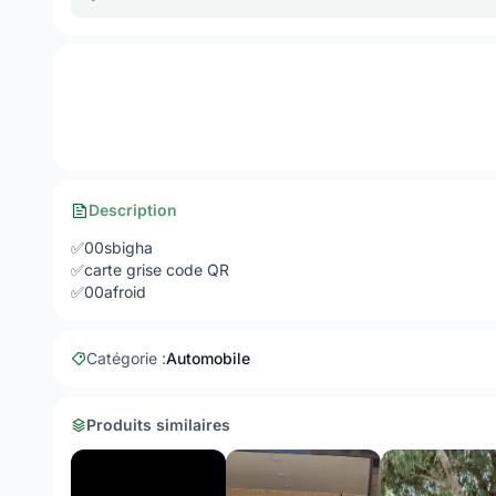
Description
✅00sbigha
✅carte grise code QR
✅00afroid
Catégorie :
Automobile
Produits similaires