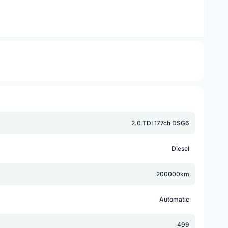
2.0 TDI 177ch DSG6
Diesel
200000km
Automatic
499