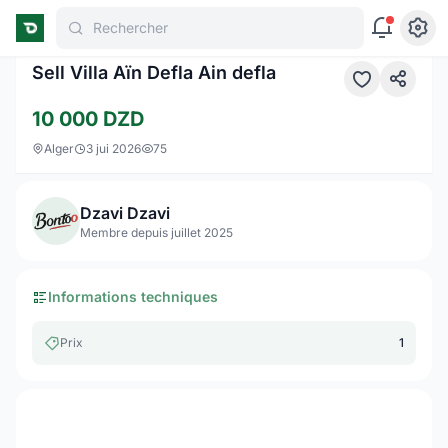
Rechercher
1 / 10
Sell Villa Aïn Defla Ain defla
10 000
DZD
Alger
3 jui 2026
75
Dzavi Dzavi
Membre depuis juillet 2025
Informations techniques
Prix
1