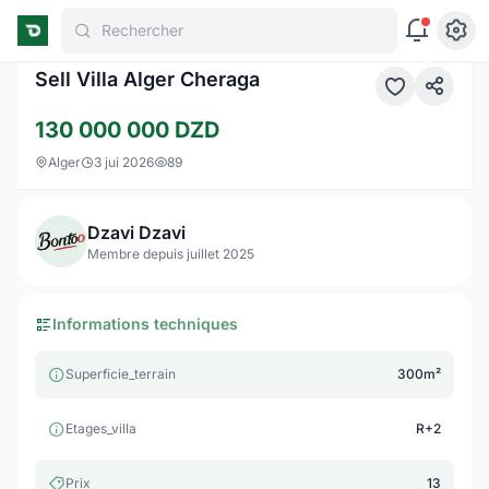
Rechercher
1 / 4
Sell Villa Alger Cheraga
130 000 000
DZD
Alger
3 jui 2026
89
Dzavi Dzavi
Membre depuis juillet 2025
Informations techniques
Superficie_terrain
300m²
Etages_villa
R+2
Prix
13