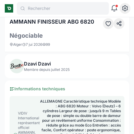
Rechercher
1 / 2
AMMANN FINISSEUR ABG 6820
Négociable
Alger
7 jui 2026
99
Dzavi Dzavi
Membre depuis juillet 2025
Informations techniques
ALLEMAGNE Caractéristique technique Modèle
: ABG 6820 Moteur : Volvo (Deutz) – 6
cylindres Largeur de pose : jusqu’à 9 m Tables
VIDIV
de pose : simple ou double barre de dameur
International
pour un revêtement uniforme Consommation :
représentant
réduite grâce au mode Eco Entretien : accès
officiel
facile, Confort opérateur : poste ergonomique,
AMMANN,