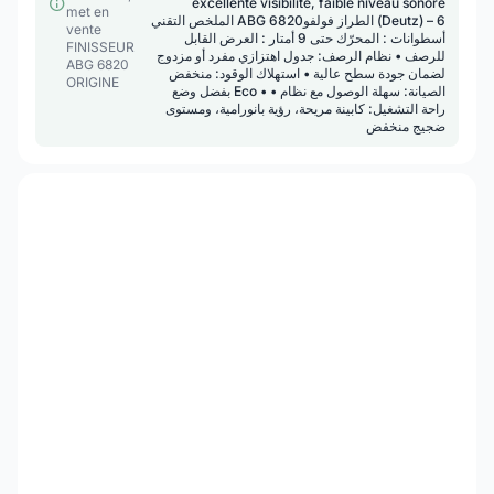
excellente visibilité, faible niveau sonore
met en
الملخص التقني ABG 6820الطراز فولفو (Deutz) – 6
vente
أسطوانات : المحرّك حتى 9 أمتار : العرض القابل
FINISSEUR
للرصف • نظام الرصف: جدول اهتزازي مفرد أو مزدوج
ABG 6820
لضمان جودة سطح عالية • استهلاك الوقود: منخفض
ORIGINE
بفضل وضع Eco • الصيانة: سهلة الوصول مع نظام •
راحة التشغيل: كابينة مريحة، رؤية بانورامية، ومستوى
ضجيج منخفض