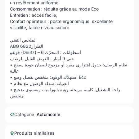
un revêtement uniforme
Consommation : réduite grâce au mode Eco
Entretien : accès facile,
Confort opérateur : poste ergonomique, excellente
visibilité, faible niveau sonore
الملخص التقني
ABG 6820الطراز
فولفو (Deutz) – 6 أسطوانات : المحرّك
حتى 9 أمتار : العرض القابل للرصف
• نظام الرصف: جدول اهتزازي مفرد أو مزدوج لضمان جودة سطح
عالية
• استهلاك الوقود: منخفض بفضل وضع Eco
• الصيانة: سهلة الوصول مع نظام
• راحة التشغيل: كابينة مريحة، رؤية بانورامية، ومستوى ضجيج
منخفض
Catégorie :
Automobile
Produits similaires